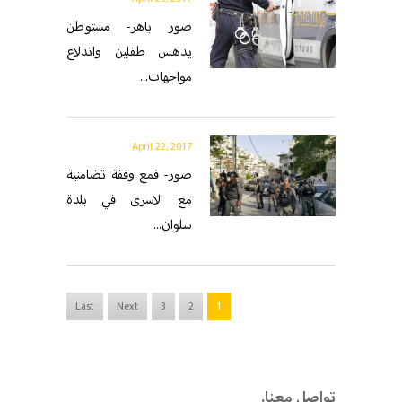
صور باهر- مستوطن
يدهس طفلين واندلاع
مواجهات...
April 22, 2017
صور- قمع وقفة تضامنية
مع الاسرى في بلدة
سلوان...
Last
Next
3
2
1
.تواصل معنا