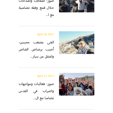
صور- اعتقالات واعتداءات
خلال قمع وقفة تضامنية
مع ا...
April 28, 2017
الفتى مصعب محيسن-
أصيب برصاص القناص
واعتقل من سيار...
April 27, 2017
صور- فعاليات ومواجهات
واضراب في القدس
تضامنا مع ال...