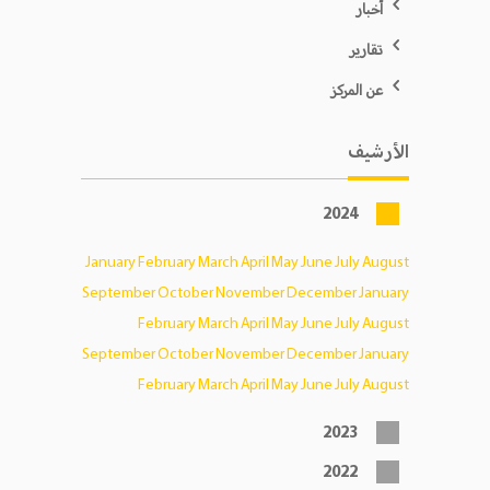
أخبار
تقارير
عن المركز
الأرشيف
2024
January
February
March
April
May
June
July
August
September
October
November
December
January
February
March
April
May
June
July
August
September
October
November
December
January
February
March
April
May
June
July
August
2023
2022