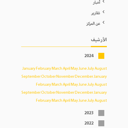
أخبار
تقارير
عن المركز
الأرشيف
2024
January
February
March
April
May
June
July
August
September
October
November
December
January
February
March
April
May
June
July
August
September
October
November
December
January
February
March
April
May
June
July
August
2023
2022