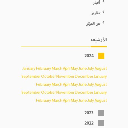
أخبار
تقارير
عن المركز
الأرشيف
2024
January
February
March
April
May
June
July
August
September
October
November
December
January
February
March
April
May
June
July
August
September
October
November
December
January
February
March
April
May
June
July
August
2023
2022