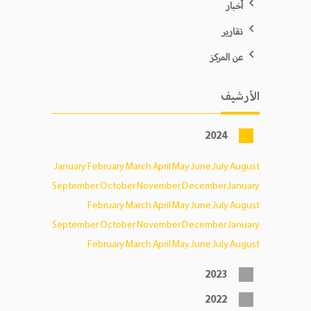
أخبار
تقارير
عن المركز
الأرشيف
2024
January
February
March
April
May
June
July
August
September
October
November
December
January
February
March
April
May
June
July
August
September
October
November
December
January
February
March
April
May
June
July
August
2023
2022