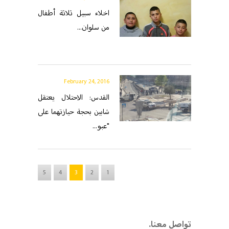
اخلاء سبيل ثلاثة أطفال
من سلوان...
February 24, 2016
القدس: الاحتلال يعتقل
شابين بحجة حيازتهما على
"عبو...
5
4
3
2
1
.تواصل معنا