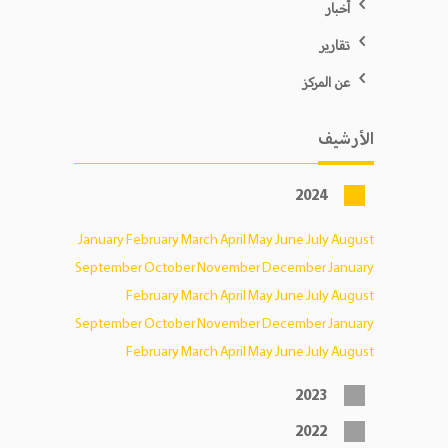
أخبار
تقارير
عن المركز
الأرشيف
2024
January
February
March
April
May
June
July
August
September
October
November
December
January
February
March
April
May
June
July
August
September
October
November
December
January
February
March
April
May
June
July
August
2023
2022