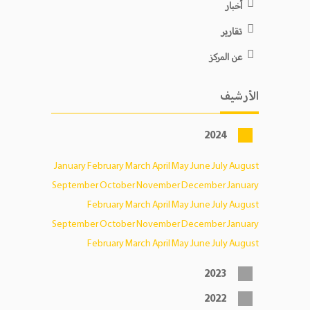
أخبار
تقارير
عن المركز
الأرشيف
2024
January
February
March
April
May
June
July
August
September
October
November
December
January
February
March
April
May
June
July
August
September
October
November
December
January
February
March
April
May
June
July
August
2023
2022