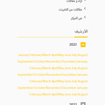
آراء و مقالات
مقالات من الانترنت
عن المركز
الأرشيف
2023
January
February
March
April
May
June
July
August
September
October
November
December
January
February
March
April
May
June
July
August
September
October
November
December
January
February
March
April
May
June
July
August
September
October
November
December
January
February
March
April
May
June
July
August
2022