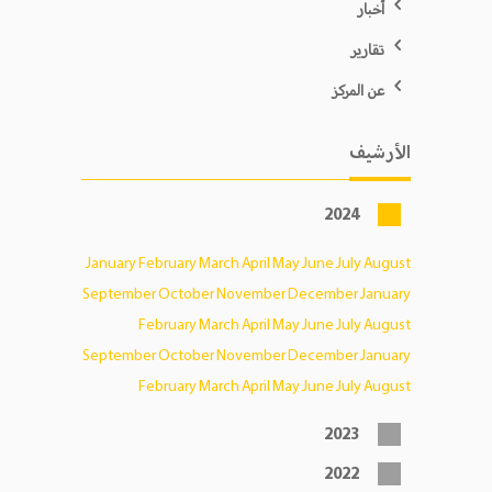
أخبار
تقارير
عن المركز
الأرشيف
2024
January
February
March
April
May
June
July
August
September
October
November
December
January
February
March
April
May
June
July
August
September
October
November
December
January
February
March
April
May
June
July
August
2023
2022