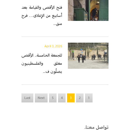
فتح الأقصى والقيامة بعد
أسابيع من الإغلاق… فرح
منق...
April 3, 2026
للجمعة الخامسة.. الأقصى
مغلق والفلسطينيون
يصلّون ف...
Last
Next
5
4
3
2
1
.تواصل معنا