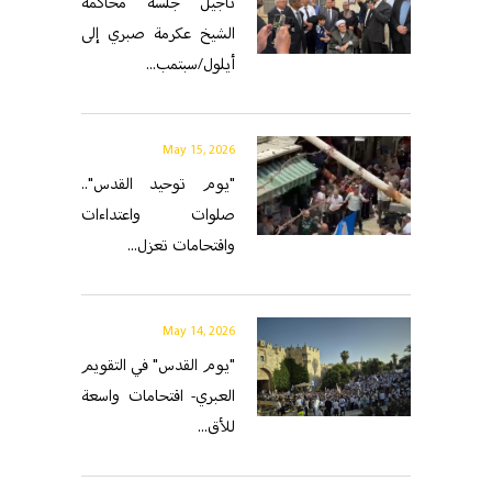
تأجيل جلسة محاكمة
الشيخ عكرمة صبري إلى
أيلول/سبتمب...
May 15, 2026
"يوم توحيد القدس"..
صلوات واعتداءات
واقتحامات تعزل...
May 14, 2026
"يوم القدس" في التقويم
العبري- اقتحامات واسعة
للأق...